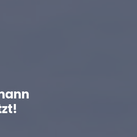
rmann
zt!